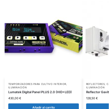
TEMPORIZADORES PARA CULTIVO INTERIOR
,
REFLECTORES
,
C
ILUMINACIÓN
ILUMINACIÓN
Lumatek Digital Panel PLUS 2.0 (HID+LED)
Reflector Gavi
430,00
€
128,50
€
Añadir al carrito