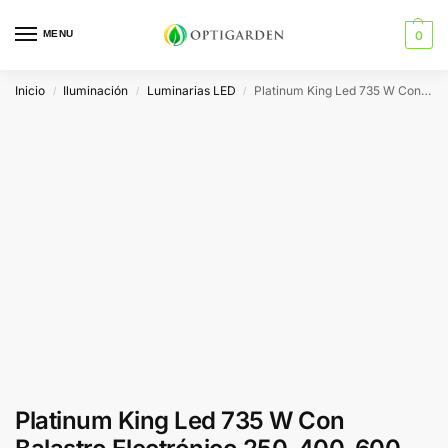
MENU
0
Inicio
Iluminación
Luminarias LED
Platinum King Led 735 W Con Balastro Electrónico 250-400-600-735 Con Conexión Para Pwm Master Controller
/
/
/
Platinum King Led 735 W Con