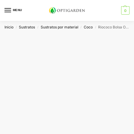
MENU
0
Inicio
Sustratos
Sustratos por material
Coco
Riococo Bolsa Opentop
/
/
/
/